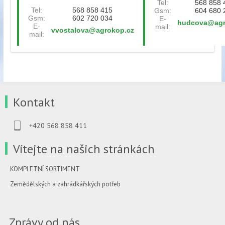
Tel:
568 858 
Tel:
568 858 415
Gsm:
604 680 
Gsm:
602 720 034
E-
hudcova@agr
E-
mail:
vvostalova@agrokop.cz
mail:
Kontakt
+420 568 858 411
Vítejte na našich stránkách
KOMPLETNÍ SORTIMENT
Zemědělských a zahrádkářských potřeb
Zprávy od nás