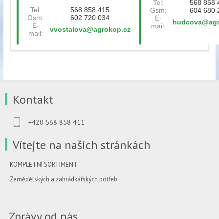
Tel:
568 858 
Tel:
568 858 415
Gsm:
604 680 
Gsm:
602 720 034
E-
hudcova@agr
E-
mail:
vvostalova@agrokop.cz
mail:
Kontakt
+420 568 858 411
Vítejte na našich stránkách
KOMPLETNÍ SORTIMENT
Zemědělských a zahrádkářských potřeb
Zprávy od nás